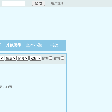
：
用户注册
异
其他类型
全本小说
书架
翻页
夜间
记
九仙图