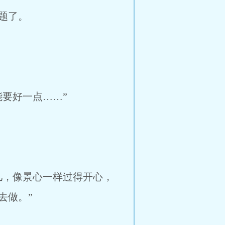
题了。
要好一点……”
，像景心一样过得开心，
去做。”