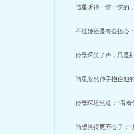
陆星听得一愣一愣的，
不过她还是有些担心：“
傅景琛笑了声，只是那笑
陆星忽然伸手抱住他的腰
傅景琛坦然道：“看着你
陆想笑得更开心了：“其