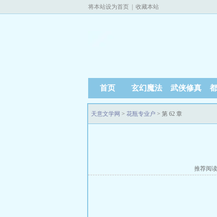
将本站设为首页
|
收藏本站
首页
玄幻魔法
武侠修真
天意文学网
>
花瓶专业户
> 第 62 章
推荐阅