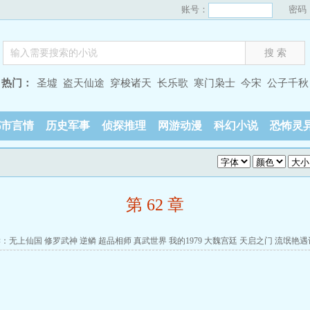
账号：
密码
热门：
圣墟
盗天仙途
穿梭诸天
长乐歌
寒门枭士
今宋
公子千秋
都市言情
历史军事
侦探推理
网游动漫
科幻小说
恐怖灵
第 62 章
读：
无上仙国
修罗武神
逆鳞
超品相师
真武世界
我的1979
大魏宫廷
天启之门
流氓艳遇