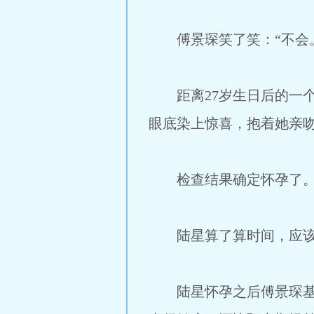
傅景琛笑了笑：“不会
距离27岁生日后的一个
眼底染上惊喜，抱着她亲吻
检查结果确定怀孕了
陆星算了算时间，应该是
陆星怀孕之后傅景琛基本