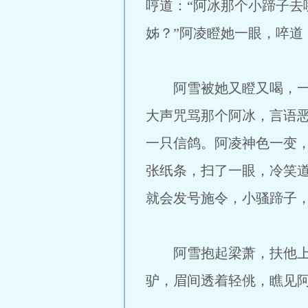
哼道：“阿冰那个小蹄子去
姊？”阿凌瞪她一眼，啐道
阿雪被她又瞪又喝，一时
大声咒骂那个阿冰，言语
一只信鸽。阿凌神色一变
张纸条，扫了一眼，冷笑道
就会发号施令，小骚蹄子，
阿雪抱起梁萧，扶他上马
驴，眉间透着轻佻，瞧见