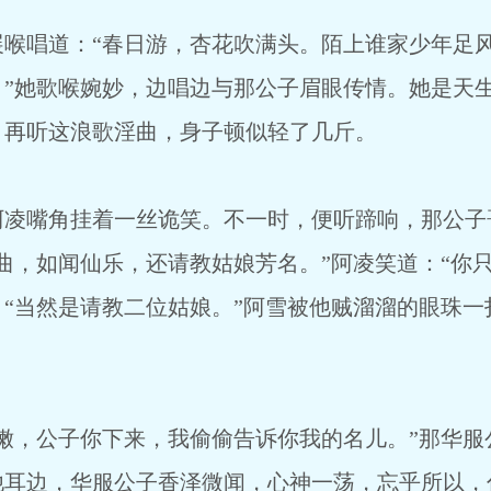
唱道：“春日游，杏花吹满头。陌上谁家少年足风
。”她歌喉婉妙，边唱边与那公子眉眼传情。她是天
，再听这浪歌淫曲，身子顿似轻了几斤。
嘴角挂着一丝诡笑。不一时，便听蹄响，那公子
曲，如闻仙乐，还请教姑娘芳名。”阿凌笑道：“你
“当然是请教二位姑娘。”阿雪被他贼溜溜的眼珠一
，公子你下来，我偷偷告诉你我的名儿。”那华服
他耳边，华服公子香泽微闻，心神一荡，忘乎所以，