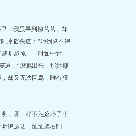
还早，我虽寻到柳莺莺，却
”阿冰摇头道：“她倒算不得
萧越听越惊，一时如中雷
笑道：“没瞧出来，那姓柳
极，却又无法回骂，唯有狠
测，哪一样不胜这小子十
萧听得这话，怔怔望着阿