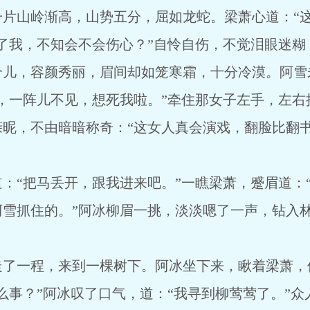
山岭渐高，山势五分，屈如龙蛇。梁萧心道：“这
了我，不知会不会伤心？”自怜自伤，不觉泪眼迷糊
个儿，容颜秀丽，眉间却如笼寒霜，十分冷漠。阿雪
，一阵儿不见，想死我啦。”牵住那女子左手，左右
昵，不由暗暗称奇：“这女人真会演戏，翻脸比翻书
“把马丢开，跟我进来吧。”一瞧梁萧，蹙眉道：“
阿雪抓住的。”阿冰柳眉一挑，淡淡嗯了一声，钻入
一程，来到一棵树下。阿冰坐下来，瞅着梁萧，
么事？”阿冰叹了口气，道：“我寻到柳莺莺了。”