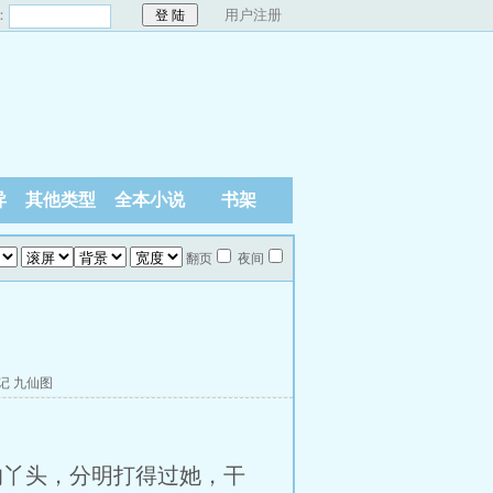
：
用户注册
异
其他类型
全本小说
书架
翻页
夜间
记
九仙图
的丫头，分明打得过她，干