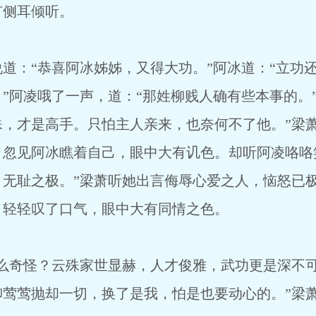
有侧耳倾听。
：“恭喜阿冰姊姊，又得大功。”阿冰道：“立功
”阿凌哦了一声，道：“那姓柳贱人确有些本事的。
殊，才是高手。只怕主人亲来，也奈何不了他。”梁
，忽见阿冰瞧着自己，眼中大有讥色。却听阿凌咯咯
，无耻之极。”梁萧听她出言侮辱心爱之人，恼怒已
，轻轻叹了口气，眼中大有同情之色。
奇怪？云殊家世显赫，人才俊雅，武功更是深不可
柳莺莺抛却一切，换了是我，怕是也要动心的。”梁