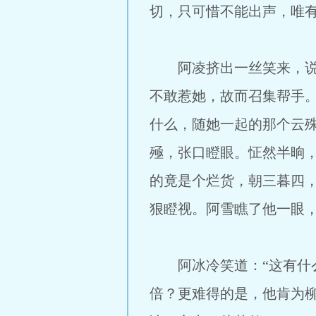
切，只可惜不能出声，唯
阿凌挤出一丝笑来，说道
不敢惹她，故而召集帮手。
什么，随她一起的那个云
殛，张口瞪眼。怔然半晌
的竟是个烂货，朝三暮四
狠瞪视。阿雪瞧了他一眼
阿冰冷笑道：“这有什么
倍？更难得的是，他肯为