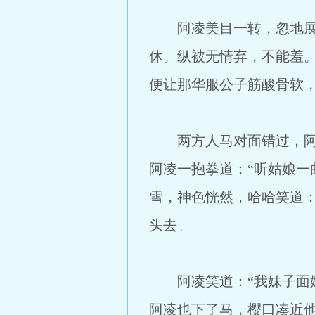
阿凌美目一转，忽地展喉
休。纵被无情弃，不能羞
便让那华服公子筋酸骨软
两方人马对面错过，阿凌
阿凌一抱拳道：“听姑娘一
雪，神色恍然，哈哈笑道：
头去。
阿凌笑道：“我妹子面嫩
阿凌也下了马，樱口凑近