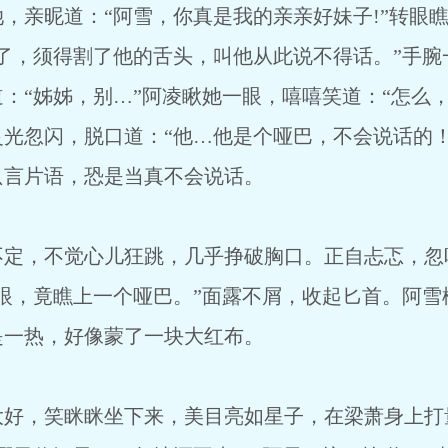
亲昵道：“阿雪，你真是我的亲亲好妹子!”转眼瞧
了，须得割了他的舌头，叫他从此说不得话。”手腕
：“姊姊，别…”阿凌瞅她一眼，嘻嘻笑道：“怎么
光忽闪，脱口道：“他…他是个哑巴，不会说话的！
只言片语，恐是当真不会说话。
，不觉心儿狂跳，几乎挣破胸口。正自忐忑，忽
眼，竟瞧上一个哑巴。”面露不屑，收起匕首。阿雪
是一热，好像蒙了一块大红布。
，笑眯眯坐下来，美目亮如星子，在梁萧身上打