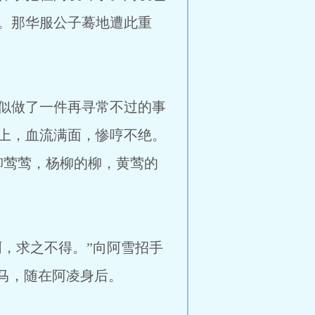
。那华服公子蓦地遭此重
似做了一件再寻常不过的事
上，血流满面，惨哼不绝。
柳莺莺，杨柳的柳，黄莺的
，求之不得。”向阿雪招手
马，随在阿凌身后。