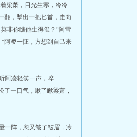
着梁萧，目光生寒，冷冷
一翻，掣出一把匕首，走向
，莫非你瞧他生得俊？”阿雪
”阿凌一怔，方想到自己来
听阿凌轻笑一声，啐
松了一口气，瞅了瞅梁萧，
量一阵，忽又皱了皱眉，冷