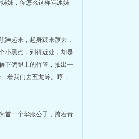
凌姊姊，你怎么这样骂冰姊
焦躁起来，起身踱来踱去，
个小黑点，到得近处，却是
解下鸽腿上的竹管，抽出一
变，着我们去五龙岭。哼，
为首一个华服公子，跨着青