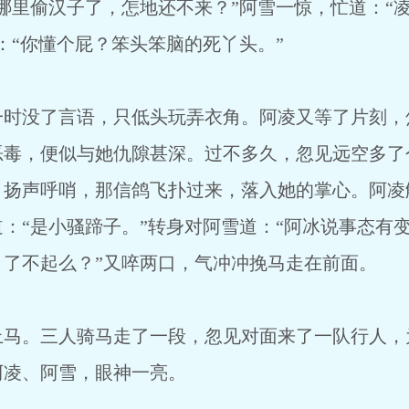
哪里偷汉子了，怎地还不来？”阿雪一惊，忙道：“
：“你懂个屁？笨头笨脑的死丫头。”
没了言语，只低头玩弄衣角。阿凌又等了片刻，
恶毒，便似与她仇隙甚深。过不多久，忽见远空多了
，扬声呼哨，那信鸽飞扑过来，落入她的掌心。阿凌
：“是小骚蹄子。”转身对阿雪道：“阿冰说事态有
了不起么？”又啐两口，气冲冲挽马走在前面。
。三人骑马走了一段，忽见对面来了一队行人，
阿凌、阿雪，眼神一亮。