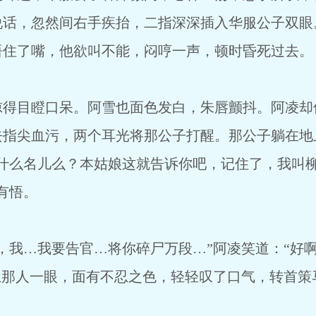
说话，忽然间右手疾抬，二指深深插入华服公子双眼
捂住了嘴，他欲叫不能，闷哼一声，顿时昏死过去。
目瞪口呆。阿雪也面色发白，朱唇颤抖。阿凌却
去指尖血污，两个耳光将那公子打醒。那公子躺在地
叫什么名儿么？本姑娘这就告诉你吧，记住了，我叫
有悟。
我…我要告官…将你碎尸万段…”阿凌笑道：“好啊
上那人一眼，面有不忍之色，轻轻叹了口气，转首策