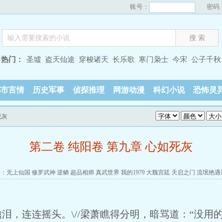
账号：
密码
热门：
圣墟
盗天仙途
穿梭诸天
长乐歌
寒门枭士
今宋
公子千秋
都市言情
历史军事
侦探推理
网游动漫
科幻小说
恐怖灵
死灰
第二卷 纯阳卷 第九章 心如死灰
读：
无上仙国
修罗武神
逆鳞
超品相师
真武世界
我的1979
大魏宫廷
天启之门
流氓艳遇
，连连摇头。\//梁萧瞧得分明，暗骂道：“没用