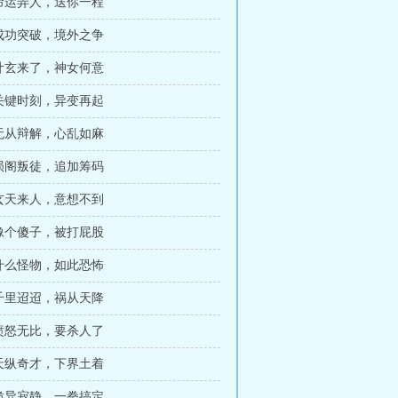
 命运弄人，送你一程
 成功突破，境外之争
 叶玄来了，神女何意
 关键时刻，异变再起
 无从辩解，心乱如麻
 陨阁叛徒，追加筹码
 玄天来人，意想不到
 像个傻子，被打屁股
 什么怪物，如此恐怖
 千里迢迢，祸从天降
 愤怒无比，要杀人了
 天纵奇才，下界土着
 诡异寂静，一拳搞定