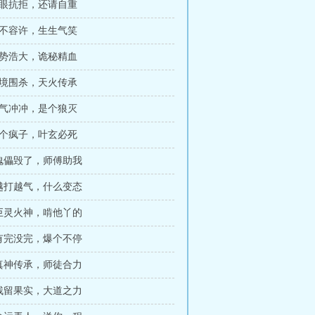
满眼抗拒，还请自重
绝不容许，生生气笑
声势浩大，诡秘精血
秘境围杀，天火传承
怒气冲冲，是个狼灭
这个疯子，叶玄必死
 傀儡毁了，师傅助我
 越打越气，什么变态
 巨灵火神，啃他丫的
 有完没完，爆个不停
 真神传承，师徒合力
 残留果实，大道之力