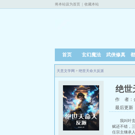
将本站设为首页
|
收藏本站
首页
玄幻魔法
武侠修真
天意文学网
>
绝世天命大反派
绝世
作 者：
最后更新：20
我叫叶
赋还不错，
任宗主继承