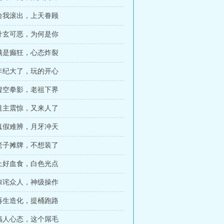
 给我滚出，上天眷顾
 叶玄可恶，为何是你
 满是癫狂，心态炸裂
 年纪大了，玩的开心
 虚空拳影，老祖下界
 道主震惊，又来人了
 真假难辨，月牙冲天
 老子摊牌，不想装了
 上好血食，白色光点
 惊诧众人，神级操作
 再生造化，提桶跑路
 搞人心态，这个屌毛