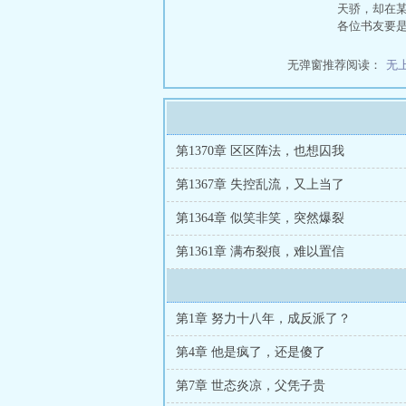
天骄，却在
各位书友要
无弹窗推荐阅读：
无
第1370章 区区阵法，也想囚我
第1367章 失控乱流，又上当了
第1364章 似笑非笑，突然爆裂
第1361章 满布裂痕，难以置信
第1章 努力十八年，成反派了？
第4章 他是疯了，还是傻了
第7章 世态炎凉，父凭子贵