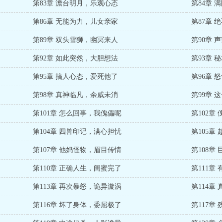
第83章 澹台明月，乐观心态
第84章 
第86章 无能为力，儿女亲家
第87章 
第89章 双头雪狮，幽冥来人
第90章 
第92章 如此突然，大胆想法
第93章 
第95章 搞人心态，爱死他了
第96章 
第98章 真神临凡，余威未消
第99章 
第101章 怎么回事，我傀儡呢
第102章
第104章 四兽印记，满心担忧
第105章
第107章 他妈怪物，眉目传情
第108章
第110章 正确人生，闺蜜完了
第111章
第113章 再次暴怒，诡异漩涡
第114章
第116章 坏了身体，委屈极了
第117章