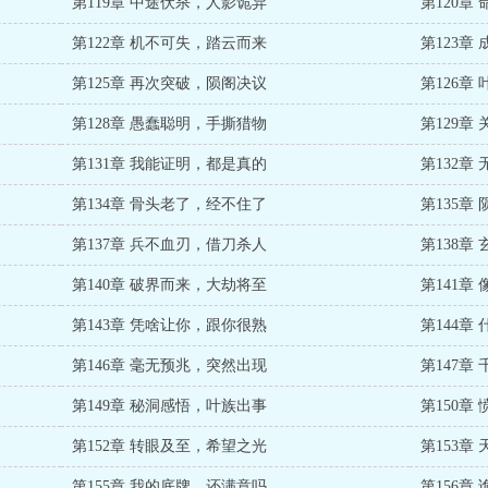
第119章 中途伏杀，人影诡异
第120章
第122章 机不可失，踏云而来
第123章
第125章 再次突破，陨阁决议
第126章
第128章 愚蠢聪明，手撕猎物
第129章
第131章 我能证明，都是真的
第132章
第134章 骨头老了，经不住了
第135章
第137章 兵不血刃，借刀杀人
第138章
第140章 破界而来，大劫将至
第141章
第143章 凭啥让你，跟你很熟
第144章
第146章 毫无预兆，突然出现
第147章
第149章 秘洞感悟，叶族出事
第150章
第152章 转眼及至，希望之光
第153章
第155章 我的底牌，还满意吗
第156章