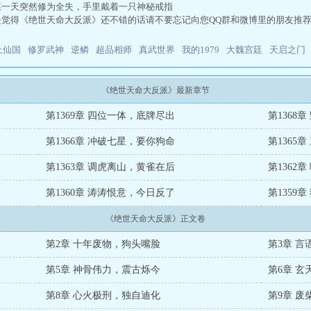
某一天突然修为全失，手里戴着一只神秘戒指
是觉得《绝世天命大反派》还不错的话请不要忘记向您QQ群和微博里的朋友推
上仙国
修罗武神
逆鳞
超品相师
真武世界
我的1979
大魏宫廷
天启之门
《绝世天命大反派》最新章节
第1369章 四位一体，底牌尽出
第1368
第1366章 冲破七星，要你狗命
第1365
第1363章 调虎离山，黄雀在后
第1362
第1360章 涛涛恨意，今日反了
第1359
《绝世天命大反派》正文卷
第2章 十年废物，狗头嘴脸
第3章 
第5章 神骨伟力，震古烁今
第6章 
第8章 心火极刑，独自迪化
第9章 