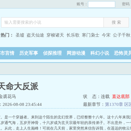
账号：
密码
热门：
圣墟
盗天仙途
穿梭诸天
长乐歌
寒门枭士
今宋
公子千秋
都市言情
历史军事
侦探推理
网游动漫
科幻小说
恐怖灵
天命大反派
金裘花马
状 态：连载
直达底部
26-08-08 23:45:44
最新章节：
第1370章 
玄。是一个穿越者。来到这个陌生的玄幻世界，已经整整十八年。这十八年来我
三岁通气海，五岁开神骨，十六岁成为玄天宗最年轻的亲传弟子。不出意外，一
人。从此，走上人生巅峰！可就在几天前，家里突然来信告诉我，在遥远的牧云