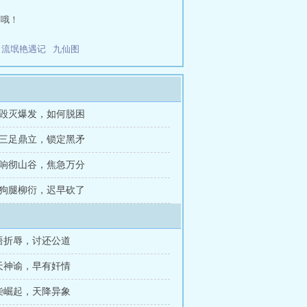
荐哦！
流氓艳遇记
九仙图
章 毁灭爆发，如何脱困
章 三足鼎立，锁定黑矛
章 响彻山谷，焦急万分
章 狗腿柳衍，迟早砍了
言语折辱，讨还公道
玄天神谕，早有奸情
废柴崛起，天降异象