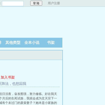
：
用户注册
异
其他类型
全本小说
书架
加入书架
区区阵法，也想囚我
没日没夜，奋发图强，努力修炼。好在我天
个月后的生死试炼，我就会成为玄天宗下一
城有个未过门的废柴妻子？她本是小家族的