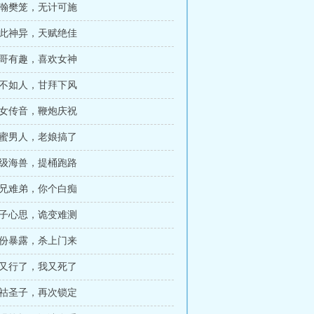
浩瀚樊笼，无计可施
如此神异，天赋绝佳
哥哥有趣，喜欢女神
技不如人，甘拜下风
神女传音，鞭炮庆祝
闺蜜男人，老娘搞了
王级海兽，提桶跑路
难兄难弟，你个白痴
圣子心思，诡变难测
身份暴露，杀上门来
我又行了，我又死了
玄祜圣子，再次锁定