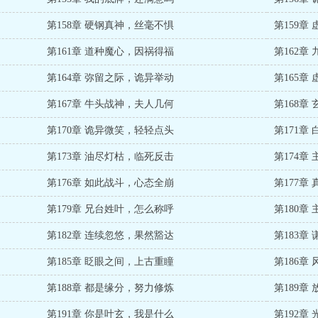
第158章 硬钢真神，丝毫不惧
第159章
第161章 道种魔心，因祸得福
第162章
第164章 弥留之际，诡异举动
第165章
第167章 牛头战神，夫人几何
第168章
第170章 诡异微笑，轻轻点头
第171章
第173章 油尽灯枯，临死反击
第174章
第176章 如此战斗，心态全崩
第177章
第179章 兄台姓叶，怎么称呼
第180章
第182章 连续忽悠，果然豁达
第183章
第185章 眨眼之间，上古重瞳
第186章
第188章 都是缘分，努力修炼
第189章
第191章 你是叶玄，我是什么
第192章