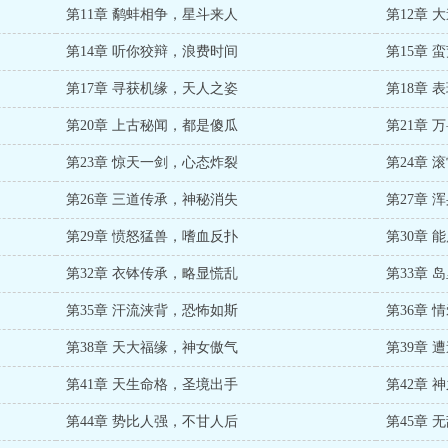
第11章 鹬蚌相争，星斗来人
第12章 
第14章 听你狡辩，浪费时间
第15章 
第17章 寻获机缘，天人之姿
第18章 
第20章 上古秘闻，都是傻瓜
第21章 
第23章 惊天一剑，心态炸裂
第24章 
第26章 三道传承，神秘消失
第27章 
第29章 愤怒猛兽，嗜血反扑
第30章 
第32章 衣钵传承，略显慌乱
第33章 
第35章 汗流浃背，恐怖如斯
第36章 
第38章 天大福缘，神女傲气
第39章 
第41章 天生命格，圣境出手
第42章 
第44章 势比人强，不甘人后
第45章 