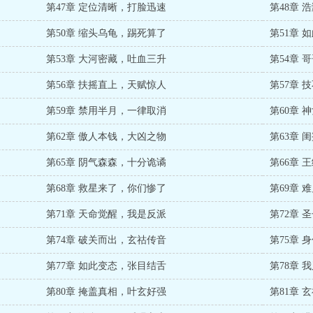
第47章 定位清晰，打脸迅速
第48章 
第50章 缩头乌龟，踢死算了
第51章 
第53章 大河密藏，吐血三升
第54章 
第56章 扶摇直上，天赋惊人
第57章 
第59章 禁用半月，一律取消
第60章 
第62章 傲人本钱，大凶之物
第63章 
第65章 阴气森森，十分诡谲
第66章 
第68章 救星来了，你们惨了
第69章 
第71章 天命觉醒，我是反派
第72章 
第74章 破关而出，玄祜传音
第75章 
第77章 如此变态，张目结舌
第78章 
第80章 掩盖真相，叶玄好强
第81章 