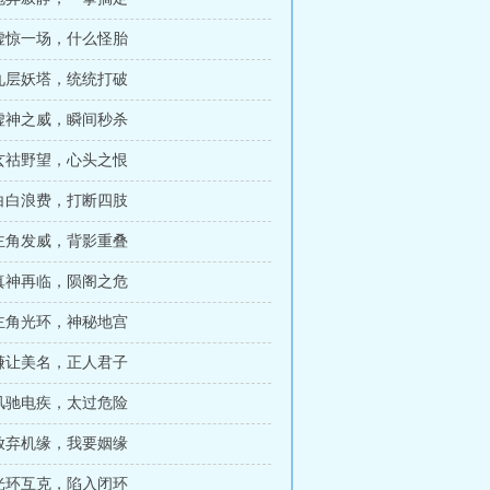
 虚惊一场，什么怪胎
 九层妖塔，统统打破
 虚神之威，瞬间秒杀
 玄祜野望，心头之恨
 白白浪费，打断四肢
 主角发威，背影重叠
 真神再临，陨阁之危
 主角光环，神秘地宫
 谦让美名，正人君子
 风驰电疾，太过危险
 放弃机缘，我要姻缘
 光环互克，陷入闭环