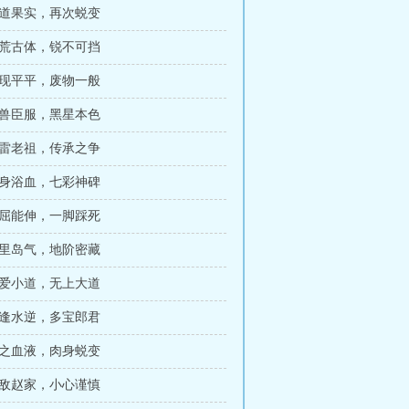
大道果实，再次蜕变
蛮荒古体，锐不可挡
表现平平，废物一般
万兽臣服，黑星本色
滚雷老祖，传承之争
浑身浴血，七彩神碑
能屈能伸，一脚踩死
岛里岛气，地阶密藏
情爱小道，无上大道
遭逢水逆，多宝郎君
神之血液，肉身蜕变
无敌赵家，小心谨慎